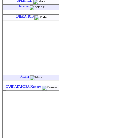
ЭРКЕНОВ
Наташа
ЭЛЬКАНОВ
Халит
САЛПАГАРОВА Хапсат