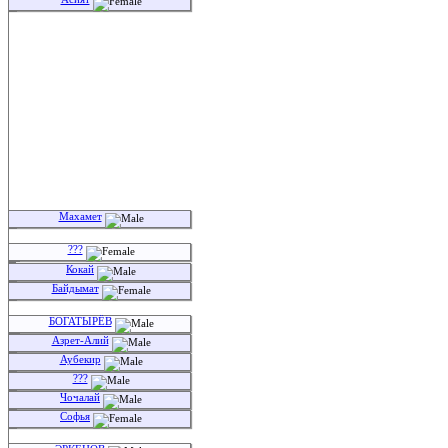
Maintained by
Admin
.
Махамет
???
Кокай
Байдымат
БОГАТЫРЁВ
Азрет-Алий
Аубекир
???
Чочалай
Софья