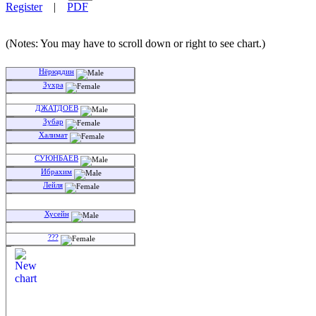
Register
|
PDF
(Notes: You may have to scroll down or right to see chart.)
Нёрюддин
Зухра
ДЖАТДОЕВ
Зубар
Халимат
СУЮНБАЕВ
Ибрахим
Лейля
Хусейн
???