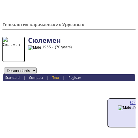
Генеалогия карачаевских Урусовых
Сюлемен
1955 - (70 years)
Standard
|
Compact
|
Text
|
Register
Сю
195