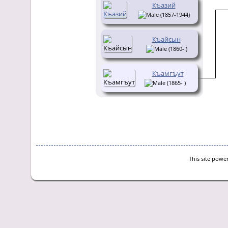
Къазий
(1857-1944)
Къайсын
(1860- )
Къамгъут
(1865- )
This site powe