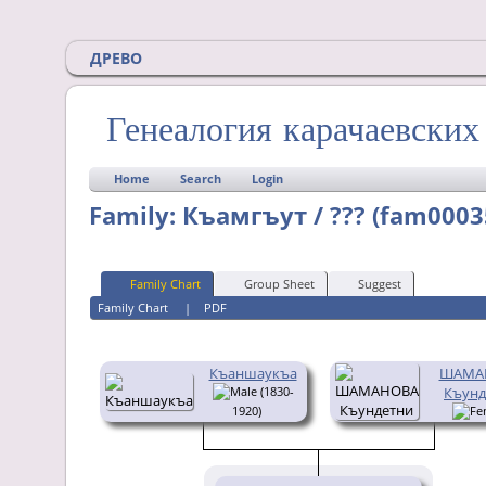
ДРЕВО
Генеалогия карачаевски
Home
Search
Login
Family: Къамгъут / ??? (fam0003
Family Chart
Group Sheet
Suggest
Family Chart
|
PDF
Къаншаукъа
ШАМА
(1830-
Къунд
1920)