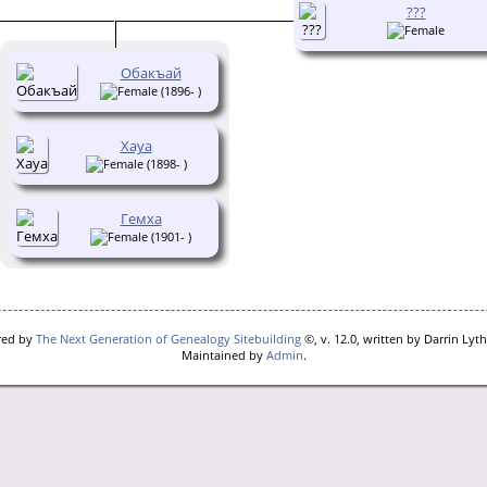
???
Обакъай
(1896- )
Хауа
(1898- )
Гемха
(1901- )
red by
The Next Generation of Genealogy Sitebuilding
©, v. 12.0, written by Darrin Lyt
Maintained by
Admin
.