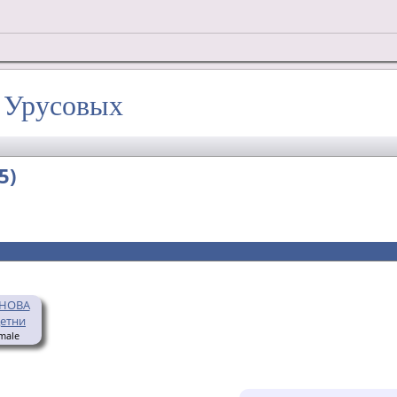
х Урусовых
5)
НОВА
етни