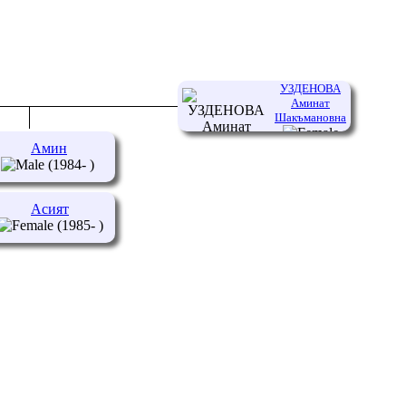
УЗДЕНОВА
Аминат
Шакъмановна
Амин
(1958- )
(1984- )
Асият
(1985- )