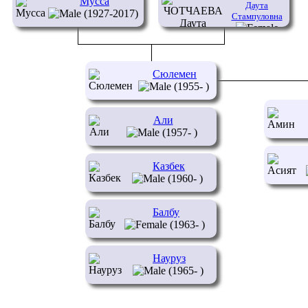
Мусса
Даута
(1927-2017)
Стампуловна
(1935-2018)
Сюлемен
(1955- )
Али
(1957- )
Казбек
(1960- )
Балбу
(1963- )
Науруз
(1965- )