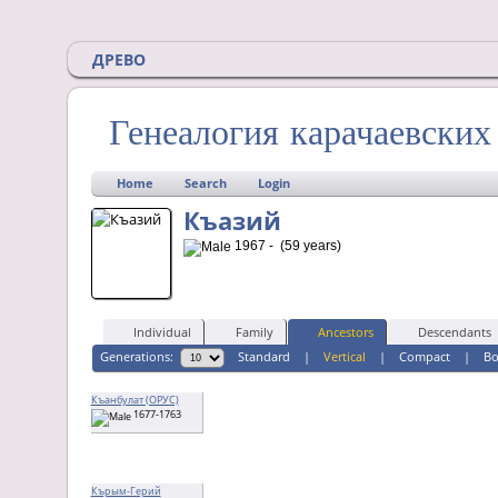
ДРЕВО
Генеалогия карачаевски
Home
Search
Login
Къазий
1967 - (59 years)
Individual
Family
Ancestors
Descendants
Generations:
Standard
|
Vertical
|
Compact
|
B
Къанбулат (ОРУС)
1677-1763
Кърым-Герий