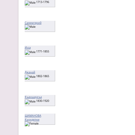
1713-1796
Салимгерий
Исса
1771-1855
Джанай
1802-1865
Къаншаукъа
1830-1920
ШАМАНОВА
Къундетни