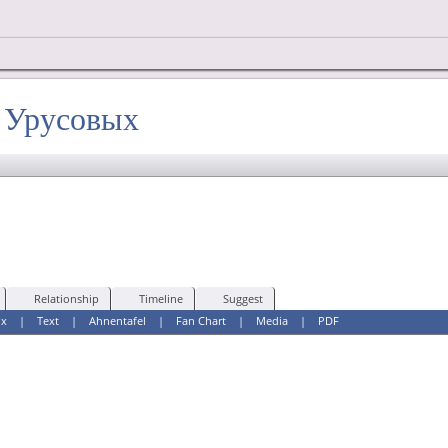
х Урусовых
Relationship
Timeline
Suggest
ox
|
Text
|
Ahnentafel
|
Fan Chart
|
Media
|
PDF