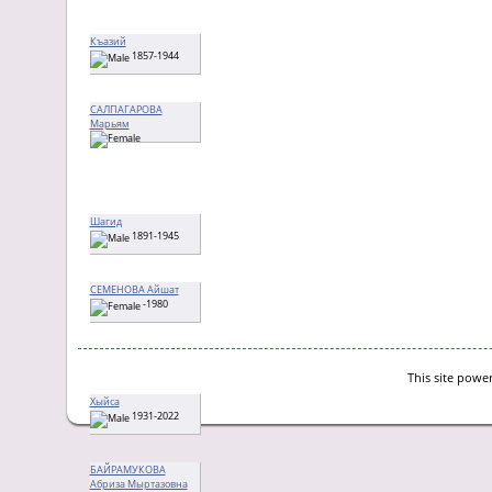
Къазий
1857-1944
САЛПАГАРОВА
Марьям
Шагид
1891-1945
CЕМЕНОВА Айшат
-1980
This site powe
Хыйса
1931-2022
БАЙРАМУКОВА
Абриза Мыртазовна