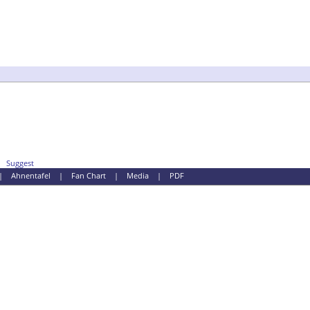
Suggest
|
Ahnentafel
|
Fan Chart
|
Media
|
PDF