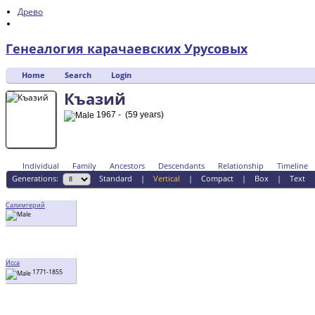
Древо
Генеалогия карачаевских Урусовых
Home
Search
Login
Къазий
1967 - (59 years)
Individual
Family
Ancestors
Descendants
Relationship
Timeline
Generations:
Standard
|
Vertical
|
Compact
|
Box
|
Text
Салимгерий
Исса
1771-1855