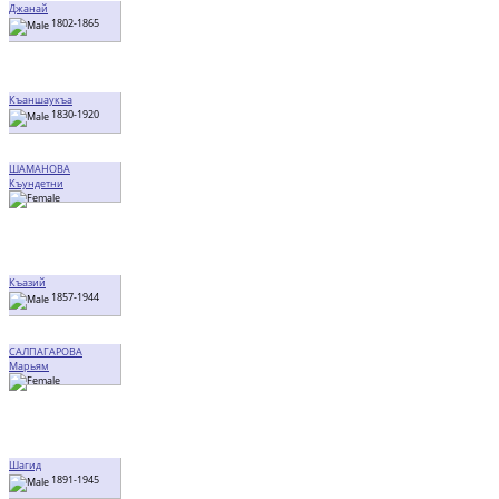
Джанай
1802-1865
Къаншаукъа
1830-1920
ШАМАНОВА
Къундетни
Къазий
1857-1944
САЛПАГАРОВА
Марьям
Шагид
1891-1945