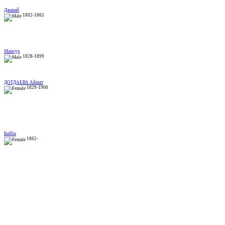
Джанай
1802-1865
Мамсур
1828-1899
ДОТДАЕВА Айшат
1829-1900
Бийба
1862-