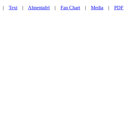
|
Text
|
Ahnentafel
|
Fan Chart
|
Media
|
PDF