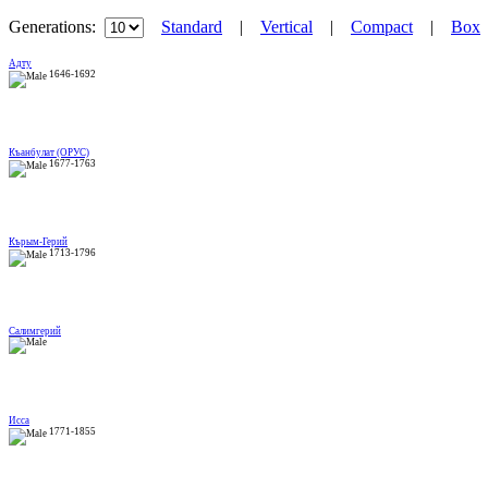
Generations:
Standard
|
Vertical
|
Compact
|
Box
Адту
1646-1692
Къанбулат (ОРУС)
1677-1763
Кърым-Герий
1713-1796
Салимгерий
Исса
1771-1855