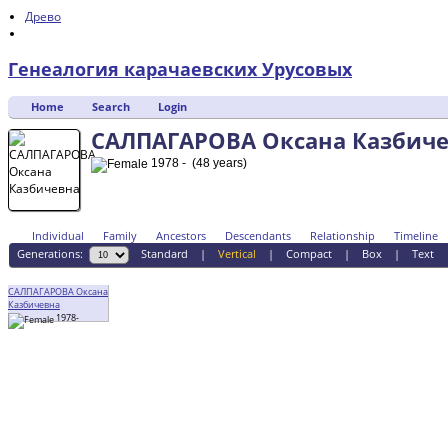
Древо
Генеалогия карачаевских Урусовых
Home
Search
Login
САЛПАГАРОВА Оксана Казбич
1978 - (48 years)
Individual
Family
Ancestors
Descendants
Relationship
Timeline
Generations:
Standard
|
Vertical
|
Compact
|
Box
|
Text
САЛПАГАРОВА Оксана
Казбичевна
1978-