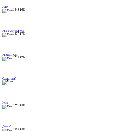
Адту
1646-1692
Къанбулат (ОРУС)
1677-1763
Кърым-Герий
1713-1796
Салимгерий
Исса
1771-1855
Джанай
1802-1865