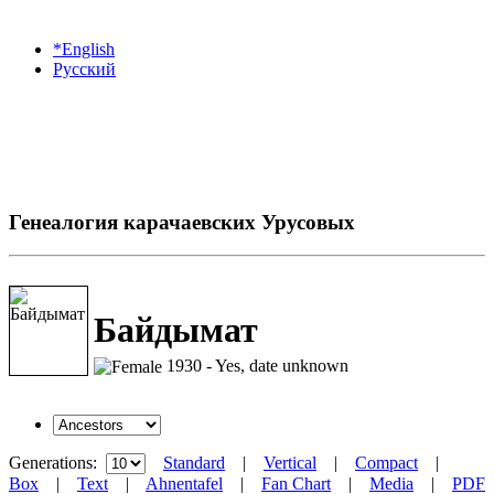
*English
Русский
Генеалогия карачаевских Урусовых
Байдымат
1930 - Yes, date unknown
Generations:
Standard
|
Vertical
|
Compact
|
Box
|
Text
|
Ahnentafel
|
Fan Chart
|
Media
|
PDF