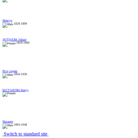
Мамсур
1828-1899
ДОТДАЕВА Айшат
1829-1900
Исса, хаджи
1856-1936
БОСТАНОВА Нануу
Махамет
1893-1948
Switch to standard site