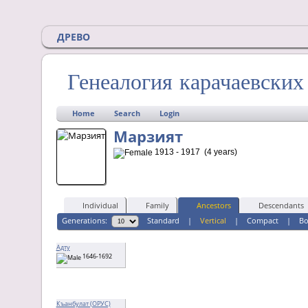
ДРЕВО
Генеалогия карачаевски
Home
Search
Login
Марзият
1913 - 1917 (4 years)
Individual
Family
Ancestors
Descendants
Generations:
Standard
|
Vertical
|
Compact
|
B
Адту
1646-1692
Къанбулат (ОРУС)