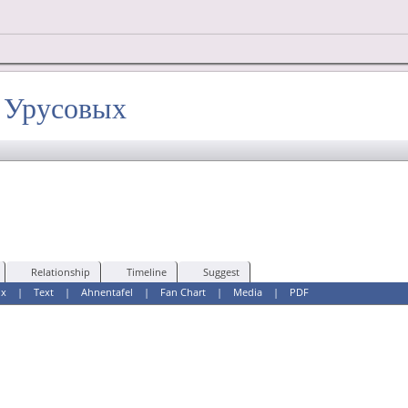
х Урусовых
Relationship
Timeline
Suggest
ox
|
Text
|
Ahnentafel
|
Fan Chart
|
Media
|
PDF