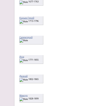
1677-1763
Кърым-Герий
1713-1796
Салимгерий
Исса
1771-1855
Джанай
1802-1865
Мамсур
1828-1899