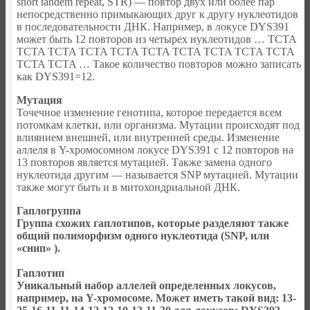
short tandem repeat, STR) — повтор двух или более пар
непосредственно примыкающих друг к другу нуклеотидов
в последовательности ДНК. Например, в локусе DYS391
может быть 12 повторов из четырех нуклеотидов … TCTA
TCTA TCTA TCTA TCTA TCTA TCTA TCTA TCTA TCTA
TCTA TCTA … Такое количество повторов можно записать
как DYS391=12.
Мутация
Точечное изменение генотипа, которое передается всем
потомкам клетки, или организма. Мутации происходят под
влиянием внешней, или внутренней среды. Изменение
аллеля в Y-хромосомном локусе DYS391 c 12 повторов на
13 повторов является мутацией. Также замена одного
нуклеотида другим — называется SNP мутацией. Мутации
также могут быть и в митохондриальной ДНК.
Гаплогруппа
Группа схожих гаплотипов, которые разделяют также
общий полиморфизм одного нуклеотида (SNP, или
«снип» ).
Гаплотип
Уникальный набор аллелей определенных локусов,
например, на Y-хромосоме. Может иметь такой вид: 13-