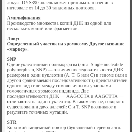
локуса DYS390 аллель может принимать значение в
интервале от 14 до 30 тандемных повторов.
Амплификация
Производство множества копий ДНК из одной или
нескольких копий или фрагментов.
Локус
Определенный участок на хромосоме. Другое название
«маркер».
SNP
Однонуклеотидный полиморфизм (англ. Single nucleotide
polymorphism, SNP) — отличия последовательности ДНК
размером в один нуклеотид (A, T, G или C) в геноме (или в
другой сравниваемой последовательности) представителей
одного вида или между гомологичными участками
гомологичных хромосом индивида. Две
последовательности ДНК — AAGC
C
TA и AAGC
T
TA —
отличаются на один нуклеотид. В таком случае, говорят о
существовании двух аллелей: C и T. SNP возникают в
результате точечных мутаций.
STR
Короткий тандемный повтор (буквальный перевод англ.