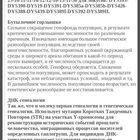
25-16-11-11-14-12-12-10-13-11-30 для локусов: DYS393-
DYS390-DYS19-DYS391-DYS385a-DYS385b-DYS426-
DYS388-DYS439-DYS389I-DYS392-DYS389II.
Бутылочное горлышко
Сильное сокращение генофонда популяции, в результате
критического уменьшение численности по различным
причинам. Изначально имеющая большое генетическое
разнообразие популяция, вследствие своей
многочисленности, благоприятных условий окружающей
среды и широкого ареала обитания в какой-то период
почти вымирает, и её численность сокращается до
нескольких особей. Генофонд обедняется. Снижении
численности популяции, может происходить в результате
катастроф, или неблагоприятных условий, эпидемий и тд.
В дальнейшем численность популяции снова возрастает, но
генетическое разнообразие не восстанавливается.
ДНК-генеалогия
Так же, что и молекулярная генеалогия и генетическая
генеалогия. Использует мутации Коротких Тандемных
Повторов (STR) на участках Y-хромосомы для
реконструкции исторических событий прошлого
человечества, миграционных процессов носителей
определенных гаплогрупп. Для индивидов ДНК-
генеалогия помогает установить являются ли,