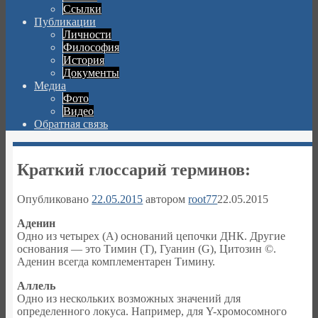
Ссылки
Публикации
Личности
Философия
История
Документы
Медиа
Фото
Видео
Обратная связь
Краткий глоссарий терминов:
Опубликовано
22.05.2015
автором
root77
22.05.2015
Аденин
Одно из четырех (А) оснований цепочки ДНК. Другие
основания — это Тимин (Т), Гуанин (G), Цитозин ©.
Аденин всегда комплементарен Тимину.
Аллель
Одно из нескольких возможных значений для
определенного локуса. Например, для Y-хромосомного