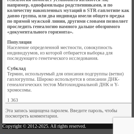
например, однофамильцы родственниками, и по
количеству накопленных мутаций в STR-гаплотипе как
давно группа, или два индивида имели общего предка
по прямой мужской линии, другими словами позволяет
проследить генеалогию намного дальше обозримого
«документального горизонта».
Популяция
Население определенной местности, совокупность
индивидуумов, из которой отбирается выборка для
последующего генетического исследования.
Субклад
Термин, используемый для описания подгруппы (ветви)
гаплогруппы. Широко используется в описании ДНК-
генеалогических тестов Митохондриальной ДНК и Y-
хромосомы.
1 363
Эта запись защищена паролем. Введите пароль, чтобы
посмотреть комментарии.
Copyright © 2012-2025. All rights reserved.